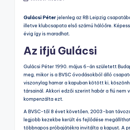
Gulácsi Péter
jelenleg az RB Leipzig csapatáb
illetve klubcsapata első számú hálóőre. Képess
évig így is maradhat.
Az ifjú Gulácsi
Gulácsi Péter 1990. május 6-án született Buda
meg, mikor is a BVSC óvodásokból álló csapatán
viszonylag hamar a kapuban kötött ki, köszönh
társainál. Akkori edzői szerint habár a fiú nem
kompenzálta ezt.
A BVSC-től 8 évet követően, 2003-ban távozo
legjobb kezekbe került és fejlődése megállíthat
többnapos próbajátékra invitálta a kapust. A p