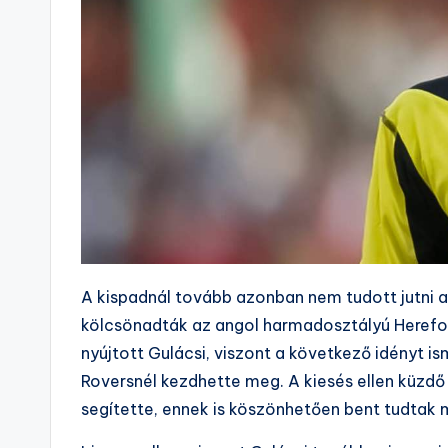
A kispadnál tovább azonban nem tudott jutni a
kölcsönadták az angol harmadosztályú Hereford
nyújtott Gulácsi, viszont a következő idényt 
Roversnél kezdhette meg. A kiesés ellen küzd
segítette, ennek is köszönhetően bent tudtak m