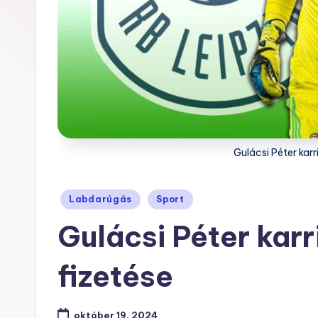
Gulácsi Péter karr
Posted
Labdarúgás
Sport
in
Gulácsi Péter karr
fizetése
október 19, 2024