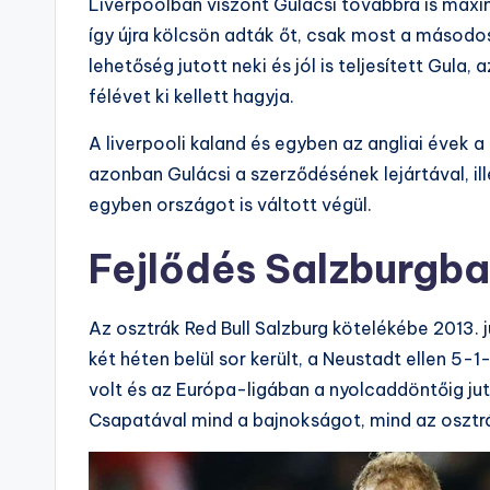
Liverpoolban viszont Gulácsi továbbra is maxi
így újra kölcsön adták őt, csak most a másodos
lehetőség jutott neki és jól is teljesített Gula
félévet ki kellett hagyja.
A liverpooli kaland és egyben az angliai évek a
azonban Gulácsi a szerződésének lejártával, i
egyben országot is váltott végül.
Fejlődés Salzburgb
Az osztrák Red Bull Salzburg kötelékébe 2013. 
két héten belül sor került, a Neustadt ellen 5
volt és az Európa-ligában a nyolcaddöntőig ju
Csapatával mind a bajnokságot, mind az osztr