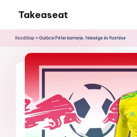
Takeaseat
Skip
to
Foglalj
content
helyet
Kezdőlap
»
Gulácsi Péter karrierje, felesége és fizetése