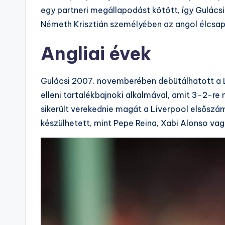
egy partneri megállapodást kötött, így Gulács
Németh Krisztián személyében az angol élcsap
Angliai évek
Gulácsi 2007. novemberében debütálhatott a L
elleni tartalékbajnoki alkalmával, amit 3-2-r
sikerült verekednie magát a Liverpool elsőszám
készülhetett, mint Pepe Reina, Xabi Alonso va