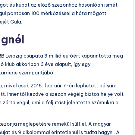
ágot és kupát az előző szezonhoz hasonlóan ismét
égül pontosan 100 mérkőzéssel a háta mögött
ejét Gula.
ignél
B Leipzig csapata 3 millió euróért kaparintotta meg
 klub akkoriban 6 éve alapult, így egy
karrierje szempontjából.
, mivel csak 2016. február 7-én léphetett pályára
tt. Innentől kezdve a szezon végéig biztos helye volt
 zárta végül, ami a feljutást jelentette számukra a
zezonja meglepetésre remekül sült el. A magyar
ját és 9 alkalommal érintetlenül is tudta hagyni. A