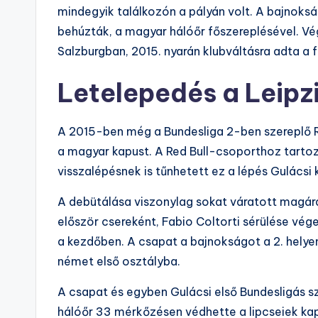
mindegyik találkozón a pályán volt. A bajnoks
behúzták, a magyar hálóőr főszereplésével. V
Salzburgban, 2015. nyarán klubváltásra adta a f
Letelepedés a Leipz
A 2015-ben még a Bundesliga 2-ben szereplő R
a magyar kapust. A Red Bull-csoporthoz tartozó
visszalépésnek is tűnhetett ez a lépés Gulácsi 
A debütálása viszonylag sokat váratott magára
először csereként, Fabio Coltorti sérülése vége
a kezdőben. A csapat a bajnokságot a 2. helyen
német első osztályba.
A csapat és egyben Gulácsi első Bundesligás s
hálóőr 33 mérkőzésen védhette a lipcseiek kapu