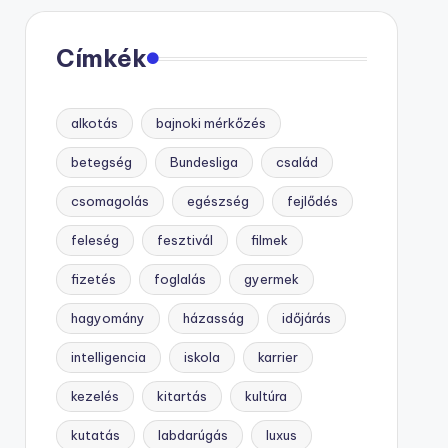
Címkék
alkotás
bajnoki mérkőzés
betegség
Bundesliga
család
csomagolás
egészség
fejlődés
feleség
fesztivál
filmek
fizetés
foglalás
gyermek
hagyomány
házasság
időjárás
intelligencia
iskola
karrier
kezelés
kitartás
kultúra
kutatás
labdarúgás
luxus