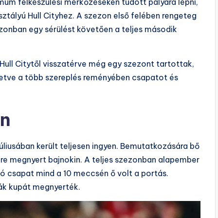
mum felkészülési mérkőzéseken tudott pályára lépni,
ztályú Hull Cityhez. A szezon első felében rengeteg
, azonban egy sérülést követően a teljes második
 Hull Citytől visszatérve még egy szezont tartottak,
lletve a több szereplés reményében csapatot és
an
júliusában került teljesen ingyen. Bemutatkozására bő
-1-re megnyert bajnokin. A teljes szezonban alapember
tó csapat mind a 10 meccsén ő volt a portás.
ák kupát megnyerték.