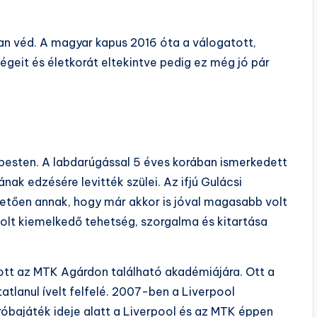
an véd. A magyar kapus 2016 óta a válogatott,
égeit és életkorát eltekintve pedig ez még jó pár
pesten. A labdarúgással 5 éves korában ismerkedett
ak edzésére levitték szülei. Az ifjú Gulácsi
etően annak, hogy már akkor is jóval magasabb volt
 volt kiemelkedő tehetség, szorgalma és kitartása
tt az MTK Agárdon található akadémiájára. Ott a
atlanul ívelt felfelé. 2007-ben a Liverpool
róbajáték ideje alatt a Liverpool és az MTK éppen