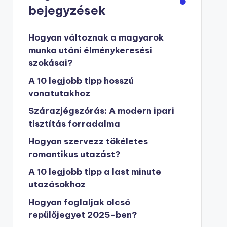
bejegyzések
Hogyan változnak a magyarok
munka utáni élménykeresési
szokásai?
A 10 legjobb tipp hosszú
vonatutakhoz
Szárazjégszórás: A modern ipari
tisztítás forradalma
Hogyan szervezz tökéletes
romantikus utazást?
A 10 legjobb tipp a last minute
utazásokhoz
Hogyan foglaljak olcsó
repülőjegyet 2025-ben?