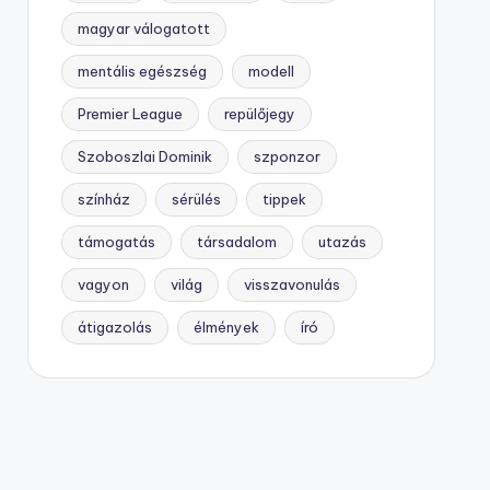
magyar válogatott
mentális egészség
modell
Premier League
repülőjegy
Szoboszlai Dominik
szponzor
színház
sérülés
tippek
támogatás
társadalom
utazás
vagyon
világ
visszavonulás
átigazolás
élmények
író