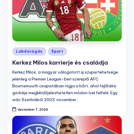
Posted
Labdarúgás
Sport
in
Kerkez Milos karrierje és családja
Kerkez Milos, a magyar válogatott új szupertehetsége
jelenleg a Premier League-ben szereplő AFC
Bournemouth csapatában rúgja a bőrt, ahol fejlődési
görbéje megkérdőjelezhetetlen módon ível felfelé. Egy
srác Szerbiából 2003. november…
december 7, 2024