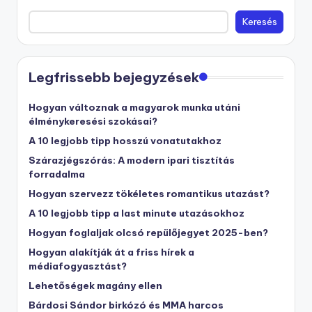
Keresés
Legfrissebb bejegyzések
Hogyan változnak a magyarok munka utáni
élménykeresési szokásai?
A 10 legjobb tipp hosszú vonatutakhoz
Szárazjégszórás: A modern ipari tisztítás
forradalma
Hogyan szervezz tökéletes romantikus utazást?
A 10 legjobb tipp a last minute utazásokhoz
Hogyan foglaljak olcsó repülőjegyet 2025-ben?
Hogyan alakítják át a friss hírek a
médiafogyasztást?
Lehetőségek magány ellen
Bárdosi Sándor birkózó és MMA harcos