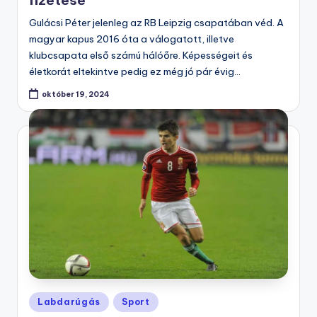
Gulácsi Péter jelenleg az RB Leipzig csapatában véd. A
magyar kapus 2016 óta a válogatott, illetve
klubcsapata első számú hálóőre. Képességeit és
életkorát eltekintve pedig ez még jó pár évig…
október 19, 2024
Posted
Labdarúgás
Sport
in