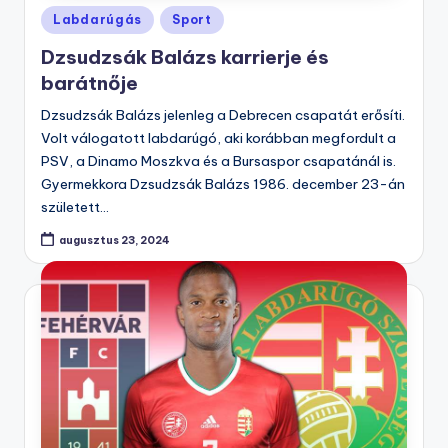
Posted
Labdarúgás
Sport
in
Dzsudzsák Balázs karrierje és
barátnője
Dzsudzsák Balázs jelenleg a Debrecen csapatát erősíti.
Volt válogatott labdarúgó, aki korábban megfordult a
PSV, a Dinamo Moszkva és a Bursaspor csapatánál is.
Gyermekkora Dzsudzsák Balázs 1986. december 23-án
született…
augusztus 23, 2024