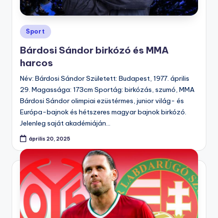
Posted
Sport
in
Bárdosi Sándor birkózó és MMA
harcos
Név: Bárdosi Sándor Született: Budapest, 1977. április
29. Magassága: 173cm Sportág: birkózás, szumó, MMA
Bárdosi Sándor olimpiai ezüstérmes, junior világ- és
Európa-bajnok és hétszeres magyar bajnok birkózó.
Jelenleg saját akadémiáján…
április 20, 2025