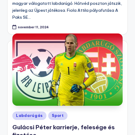
magyar válogatott labdarúgó. Hátvéd poszton játszik,
jelenleg az Újpest játékosa. Fiola Attila pályafutása A
Paks SE…
november 11, 2024
Posted
Labdarúgás
Sport
in
Gulácsi Péter karrierje, felesége és
fizetése