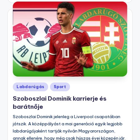
Posted
Labdarúgás
Sport
in
Szoboszlai Dominik karrierje és
barátnője
Szoboszlai Dominik jelenleg a Liverpool csapatában
játszik. A középpályást a mai generáció egyik legjobb
labdarúgójaként tartják nyilván Magyarországon,
annak ellenére, hogy még csak húszas évei közepén jár.