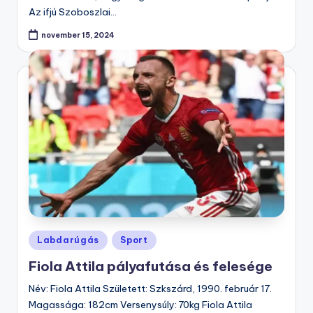
Az ifjú Szoboszlai…
november 15, 2024
Posted
Labdarúgás
Sport
in
Fiola Attila pályafutása és felesége
Név: Fiola Attila Született: Szkszárd, 1990. február 17.
Magassága: 182cm Versenysúly: 70kg Fiola Attila