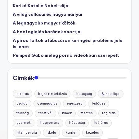
Karikó Katalin Nobel-díja
A világ vallásai és hagyományai
A legnagyobb magyar költők
A honfoglalás korának sportjai
A piros foltok a lábszáron keringési probléma jele
is lehet
Pumped Gabo meleg pornó videókban szerepelt
Címkék
alkotás
bajnoki mérkőzés
betegség
Bundesliga
család
csomagolás
egészség
fejlődés
feleség
fesztivál
filmek
fizetés
foglalás
gyermek
hagyomány
házasság
időjárás
intelligencia
iskola
karrier
kezelés