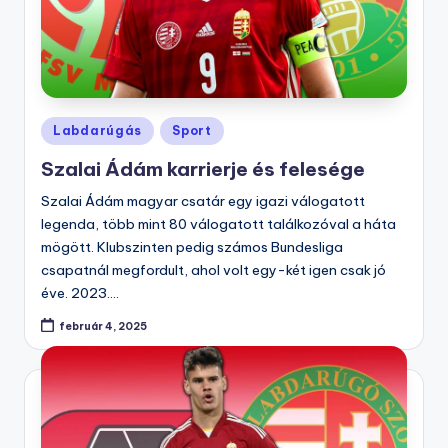
Posted
Labdarúgás
Sport
in
Szalai Ádám karrierje és felesége
Szalai Ádám magyar csatár egy igazi válogatott
legenda, több mint 80 válogatott találkozóval a háta
mögött. Klubszinten pedig számos Bundesliga
csapatnál megfordult, ahol volt egy-két igen csak jó
éve. 2023.…
február 4, 2025