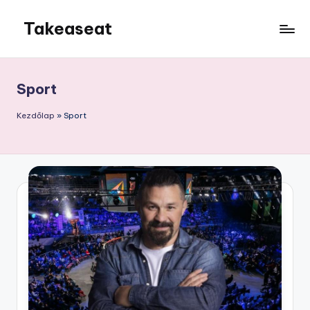
Takeaseat
Skip
to
Foglalj
content
helyet
Sport
Kezdőlap
»
Sport