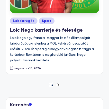
Posted
Labdarúgás
Sport
in
Loic Nego karrierje és felesége
Loic Nego egy francia-magyar kettős állampolgár
labdarúgó, aki jelenleg a MOL Fehérvár csapatát
erősíti. 2020 óta pedig a magyar válogatott tagja a
korábban Rómában is megforduló játékos. Nego
pályafutásának kezdete…
augusztus 18, 2024
Bejegyzések
1
2
NEXT
PAGE
lapozása
Keresés