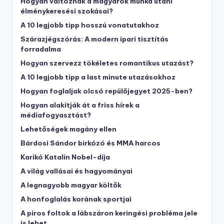
Hogyan változnak a magyarok munka utáni
élménykeresési szokásai?
A 10 legjobb tipp hosszú vonatutakhoz
Szárazjégszórás: A modern ipari tisztítás
forradalma
Hogyan szervezz tökéletes romantikus utazást?
A 10 legjobb tipp a last minute utazásokhoz
Hogyan foglaljak olcsó repülőjegyet 2025-ben?
Hogyan alakítják át a friss hírek a
médiafogyasztást?
Lehetőségek magány ellen
Bárdosi Sándor birkózó és MMA harcos
Karikó Katalin Nobel-díja
A világ vallásai és hagyományai
A legnagyobb magyar költők
A honfoglalás korának sportjai
A piros foltok a lábszáron keringési probléma jele
is lehet