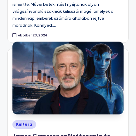
ismertté. Művei betekintést nyújtanak olyan
világszínvonalú szakmák kulisszái mögé, amelyek a
mindennapi emberek számára általában rejtve
maradnak. Könnyed,…
október 23, 2024
Posted
Kultúra
in
James Cameron születésnapja és