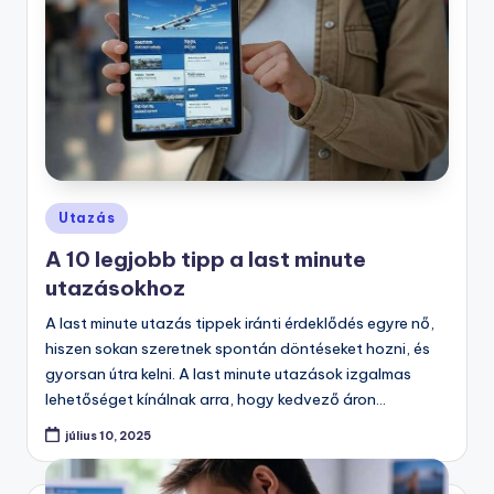
Posted
Utazás
in
A 10 legjobb tipp a last minute
utazásokhoz
A last minute utazás tippek iránti érdeklődés egyre nő,
hiszen sokan szeretnek spontán döntéseket hozni, és
gyorsan útra kelni. A last minute utazások izgalmas
lehetőséget kínálnak arra, hogy kedvező áron…
július 10, 2025