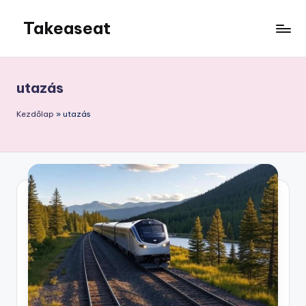
Takeaseat
Skip
to
Foglalj
content
helyet
utazás
Kezdőlap
»
utazás