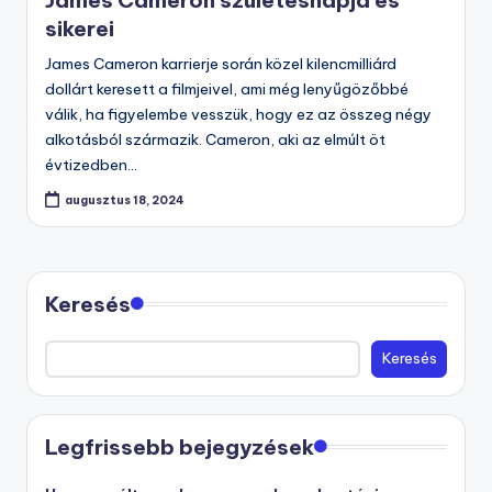
sikerei
James Cameron karrierje során közel kilencmilliárd
dollárt keresett a filmjeivel, ami még lenyűgözőbbé
válik, ha figyelembe vesszük, hogy ez az összeg négy
alkotásból származik. Cameron, aki az elmúlt öt
évtizedben…
augusztus 18, 2024
Keresés
Keresés
Legfrissebb bejegyzések