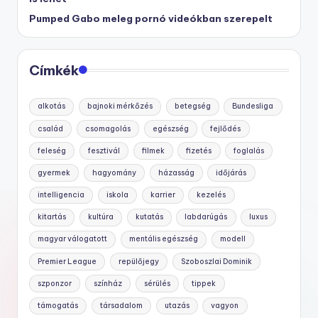
Pumped Gabo meleg pornó videókban szerepelt
Címkék
alkotás
bajnoki mérkőzés
betegség
Bundesliga
család
csomagolás
egészség
fejlődés
feleség
fesztivál
filmek
fizetés
foglalás
gyermek
hagyomány
házasság
időjárás
intelligencia
iskola
karrier
kezelés
kitartás
kultúra
kutatás
labdarúgás
luxus
magyar válogatott
mentális egészség
modell
Premier League
repülőjegy
Szoboszlai Dominik
szponzor
színház
sérülés
tippek
támogatás
társadalom
utazás
vagyon