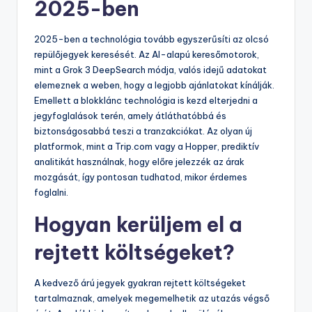
2025-ben
2025-ben a technológia tovább egyszerűsíti az olcsó
repülőjegyek keresését. Az AI-alapú keresőmotorok,
mint a Grok 3 DeepSearch módja, valós idejű adatokat
elemeznek a weben, hogy a legjobb ajánlatokat kínálják.
Emellett a blokklánc technológia is kezd elterjedni a
jegyfoglalások terén, amely átláthatóbbá és
biztonságosabbá teszi a tranzakciókat. Az olyan új
platformok, mint a Trip.com vagy a Hopper, prediktív
analitikát használnak, hogy előre jelezzék az árak
mozgását, így pontosan tudhatod, mikor érdemes
foglalni.
Hogyan kerüljem el a
rejtett költségeket?
A kedvező árú jegyek gyakran rejtett költségeket
tartalmaznak, amelyek megemelhetik az utazás végső