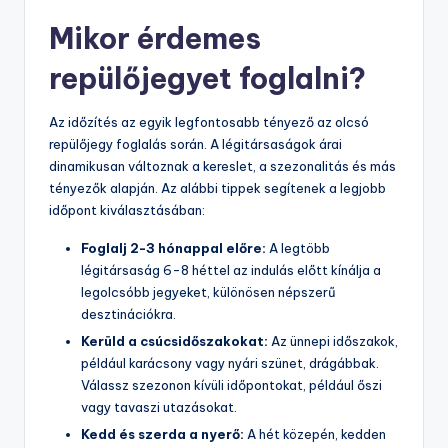
Mikor érdemes
repülőjegyet foglalni?
Az időzítés az egyik legfontosabb tényező az olcsó
repülőjegy foglalás során. A légitársaságok árai
dinamikusan változnak a kereslet, a szezonalitás és más
tényezők alapján. Az alábbi tippek segítenek a legjobb
időpont kiválasztásában:
Foglalj 2-3 hónappal előre:
A legtöbb
légitársaság 6-8 héttel az indulás előtt kínálja a
legolcsóbb jegyeket, különösen népszerű
desztinációkra.
Kerüld a csúcsidőszakokat:
Az ünnepi időszakok,
például karácsony vagy nyári szünet, drágábbak.
Válassz szezonon kívüli időpontokat, például őszi
vagy tavaszi utazásokat.
Kedd és szerda a nyerő:
A hét közepén, kedden