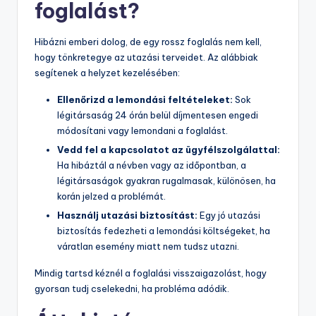
foglalást?
Hibázni emberi dolog, de egy rossz foglalás nem kell,
hogy tönkretegye az utazási terveidet. Az alábbiak
segítenek a helyzet kezelésében:
Ellenőrizd a lemondási feltételeket:
Sok
légitársaság 24 órán belül díjmentesen engedi
módosítani vagy lemondani a foglalást.
Vedd fel a kapcsolatot az ügyfélszolgálattal:
Ha hibáztál a névben vagy az időpontban, a
légitársaságok gyakran rugalmasak, különösen, ha
korán jelzed a problémát.
Használj utazási biztosítást:
Egy jó utazási
biztosítás fedezheti a lemondási költségeket, ha
váratlan esemény miatt nem tudsz utazni.
Mindig tartsd kéznél a foglalási visszaigazolást, hogy
gyorsan tudj cselekedni, ha probléma adódik.