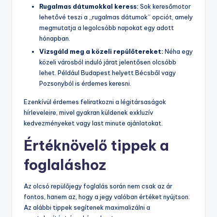
Rugalmas dátumokkal keress:
Sok keresőmotor
lehetővé teszi a „rugalmas dátumok” opciót, amely
megmutatja a legolcsóbb napokat egy adott
hónapban.
Vizsgáld meg a közeli repülőtereket:
Néha egy
közeli városból induló járat jelentősen olcsóbb
lehet. Például Budapest helyett Bécsből vagy
Pozsonyból is érdemes keresni.
Ezenkívül érdemes feliratkozni a légitársaságok
hírleveleire, mivel gyakran küldenek exkluzív
kedvezményeket vagy last minute ajánlatokat.
Értéknövelő tippek a
foglaláshoz
Az olcsó repülőjegy foglalás során nem csak az ár
fontos, hanem az, hogy a jegy valóban értéket nyújtson.
Az alábbi tippek segítenek maximalizálni a