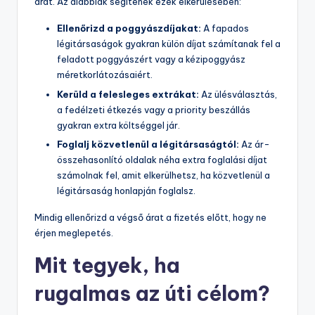
árát. Az alábbiak segítenek ezek elkerülésében:
Ellenőrizd a poggyászdíjakat:
A fapados
légitársaságok gyakran külön díjat számítanak fel a
feladott poggyászért vagy a kézipoggyász
méretkorlátozásaiért.
Kerüld a felesleges extrákat:
Az ülésválasztás,
a fedélzeti étkezés vagy a priority beszállás
gyakran extra költséggel jár.
Foglalj közvetlenül a légitársaságtól:
Az ár-
összehasonlító oldalak néha extra foglalási díjat
számolnak fel, amit elkerülhetsz, ha közvetlenül a
légitársaság honlapján foglalsz.
Mindig ellenőrizd a végső árat a fizetés előtt, hogy ne
érjen meglepetés.
Mit tegyek, ha
rugalmas az úti célom?