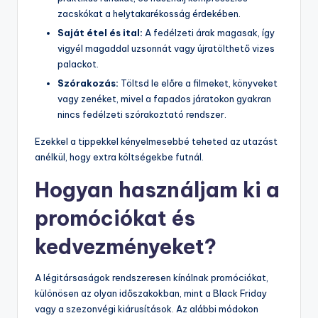
zacskókat a helytakarékosság érdekében.
Saját étel és ital:
A fedélzeti árak magasak, így
vigyél magaddal uzsonnát vagy újratölthető vizes
palackot.
Szórakozás:
Töltsd le előre a filmeket, könyveket
vagy zenéket, mivel a fapados járatokon gyakran
nincs fedélzeti szórakoztató rendszer.
Ezekkel a tippekkel kényelmesebbé teheted az utazást
anélkül, hogy extra költségekbe futnál.
Hogyan használjam ki a
promóciókat és
kedvezményeket?
A légitársaságok rendszeresen kínálnak promóciókat,
különösen az olyan időszakokban, mint a Black Friday
vagy a szezonvégi kiárusítások. Az alábbi módokon