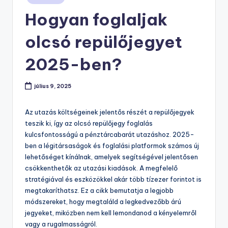
in
Hogyan foglaljak
olcsó repülőjegyet
2025-ben?
július 9, 2025
Az utazás költségeinek jelentős részét a repülőjegyek
teszik ki, így az olcsó repülőjegy foglalás
kulcsfontosságú a pénztárcabarát utazáshoz. 2025-
ben a légitársaságok és foglalási platformok számos új
lehetőséget kínálnak, amelyek segítségével jelentősen
csökkenthetők az utazási kiadások. A megfelelő
stratégiával és eszközökkel akár több tízezer forintot is
megtakaríthatsz. Ez a cikk bemutatja a legjobb
módszereket, hogy megtaláld a legkedvezőbb árú
jegyeket, miközben nem kell lemondanod a kényelemről
vagy a rugalmasságról.