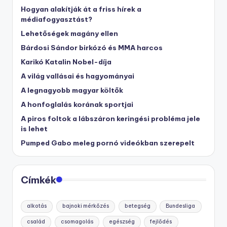
Hogyan alakítják át a friss hírek a
médiafogyasztást?
Lehetőségek magány ellen
Bárdosi Sándor birkózó és MMA harcos
Karikó Katalin Nobel-díja
A világ vallásai és hagyományai
A legnagyobb magyar költők
A honfoglalás korának sportjai
A piros foltok a lábszáron keringési probléma jele
is lehet
Pumped Gabo meleg pornó videókban szerepelt
Címkék
alkotás
bajnoki mérkőzés
betegség
Bundesliga
család
csomagolás
egészség
fejlődés