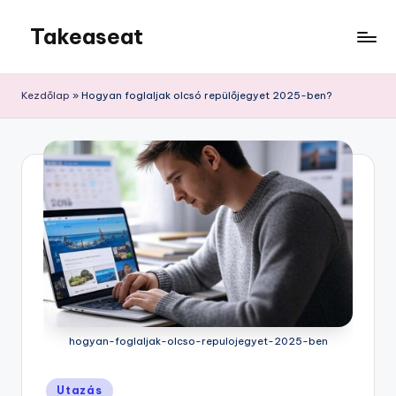
Takeaseat
Skip
to
Foglalj
content
helyet
Kezdőlap
»
Hogyan foglaljak olcsó repülőjegyet 2025-ben?
hogyan-foglaljak-olcso-repulojegyet-2025-ben
Posted
Utazás