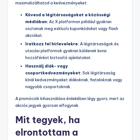
maximalizálhatod a kedvezményeket:
Kövesd a légitársaságokat a közösségi
médiában:
Az X platformon például gyakran
osztanak meg exkluzív kuponkódokat vagy flash
akciókat.
Iratkozz fel hírlevelekre:
A légitársaságok és
utazási platformok gyakran küldenek korai
hozzáférést biztosító ajánlatokat.
Használj diák- vagy
csoportkedvezményeket:
Sok légitársaság
kínál kedvezményeket diákoknak, fiataloknak vagy
nagyobb csoportoknak.
A promóciók kihasználása érdekében légy gyors, mert az
akciós jegyek gyorsan elfogynak.
Mit tegyek, ha
elrontottam a