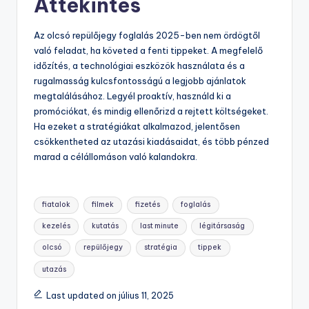
Áttekintés
Az olcsó repülőjegy foglalás 2025-ben nem ördögtől
való feladat, ha követed a fenti tippeket. A megfelelő
időzítés, a technológiai eszközök használata és a
rugalmasság kulcsfontosságú a legjobb ajánlatok
megtalálásához. Legyél proaktív, használd ki a
promóciókat, és mindig ellenőrizd a rejtett költségeket.
Ha ezeket a stratégiákat alkalmazod, jelentősen
csökkentheted az utazási kiadásaidat, és több pénzed
marad a célállomáson való kalandokra.
Tags:
fiatalok
filmek
fizetés
foglalás
kezelés
kutatás
last minute
légitársaság
olcsó
repülőjegy
stratégia
tippek
utazás
Last updated on július 11, 2025