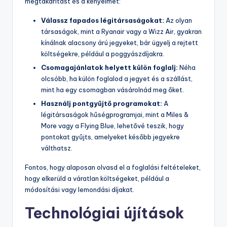
megtakarítást és a kényelmet:
Válassz fapados légitársaságokat:
Az olyan
társaságok, mint a Ryanair vagy a Wizz Air, gyakran
kínálnak alacsony árú jegyeket, bár ügyelj a rejtett
költségekre, például a poggyászdíjakra.
Csomagajánlatok helyett külön foglalj:
Néha
olcsóbb, ha külön foglalod a jegyet és a szállást,
mint ha egy csomagban vásárolnád meg őket.
Használj pontgyűjtő programokat:
A
légitársaságok hűségprogramjai, mint a Miles &
More vagy a Flying Blue, lehetővé teszik, hogy
pontokat gyűjts, amelyeket később jegyekre
válthatsz.
Fontos, hogy alaposan olvasd el a foglalási feltételeket,
hogy elkerüld a váratlan költségeket, például a
módosítási vagy lemondási díjakat.
Technológiai újítások