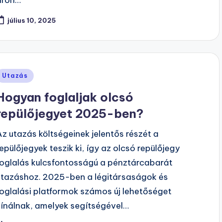
július 10, 2025
Posted
Utazás
n
Hogyan foglaljak olcsó
repülőjegyet 2025-ben?
Az utazás költségeinek jelentős részét a
repülőjegyek teszik ki, így az olcsó repülőjegy
foglalás kulcsfontosságú a pénztárcabarát
utazáshoz. 2025-ben a légitársaságok és
foglalási platformok számos új lehetőséget
kínálnak, amelyek segítségével…