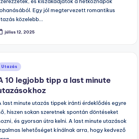
szerezzetek, és kiszakadjatok a hétköznapok
rohanásából. Egy jól megtervezett romantikus
utazás közelebb…
július 12, 2025
Posted
Utazás
n
A 10 legjobb tipp a last minute
utazásokhoz
A last minute utazás tippek iránti érdeklődés egyre
nő, hiszen sokan szeretnek spontán döntéseket
hozni, és gyorsan útra kelni. A last minute utazások
izgalmas lehetőséget kínálnak arra, hogy kedvező
áron…