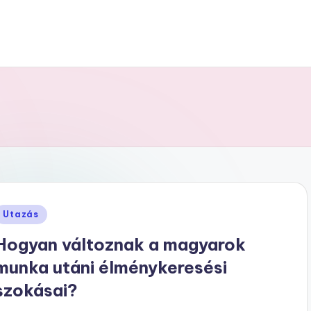
Posted
Utazás
n
Hogyan változnak a magyarok
munka utáni élménykeresési
szokásai?