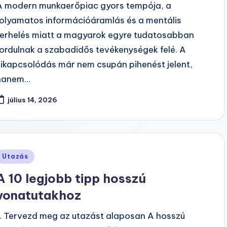
A modern munkaerőpiac gyors tempója, a
folyamatos információáramlás és a mentális
terhelés miatt a magyarok egyre tudatosabban
fordulnak a szabadidős tevékenységek felé. A
kikapcsolódás már nem csupán pihenést jelent,
hanem…
július 14, 2026
Posted
Utazás
n
A 10 legjobb tipp hosszú
vonatutakhoz
1. Tervezd meg az utazást alaposan A hosszú