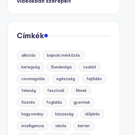
videókban szerepelt
Címkék
alkotás
bajnoki mérkőzés
betegség
Bundesliga
család
csomagolás
egészség
fejlődés
feleség
fesztivál
filmek
fizetés
foglalás
gyermek
hagyomány
házasság
időjárás
intelligencia
iskola
karrier