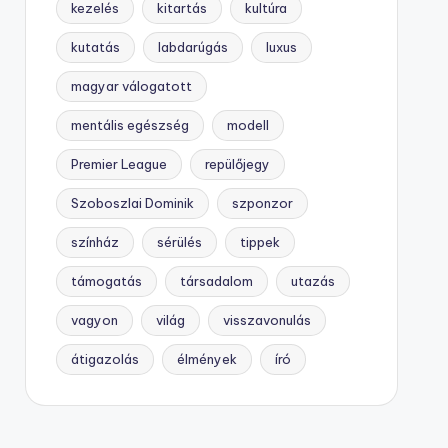
kezelés
kitartás
kultúra
kutatás
labdarúgás
luxus
magyar válogatott
mentális egészség
modell
Premier League
repülőjegy
Szoboszlai Dominik
szponzor
színház
sérülés
tippek
támogatás
társadalom
utazás
vagyon
világ
visszavonulás
átigazolás
élmények
író