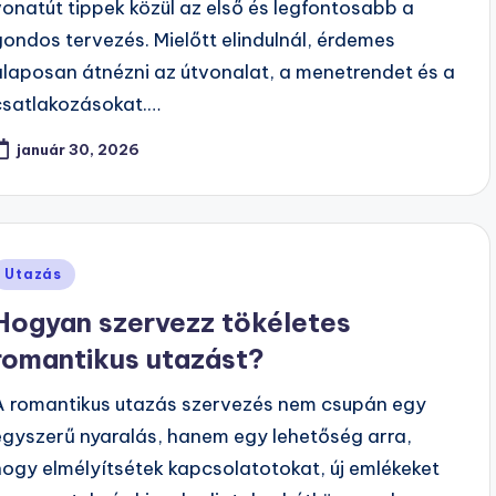
vonatút tippek közül az első és legfontosabb a
gondos tervezés. Mielőtt elindulnál, érdemes
alaposan átnézni az útvonalat, a menetrendet és a
csatlakozásokat.…
január 30, 2026
Posted
Utazás
n
Hogyan szervezz tökéletes
romantikus utazást?
A romantikus utazás szervezés nem csupán egy
egyszerű nyaralás, hanem egy lehetőség arra,
hogy elmélyítsétek kapcsolatotokat, új emlékeket