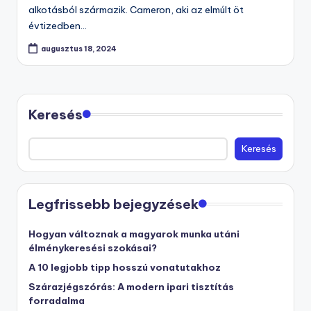
alkotásból származik. Cameron, aki az elmúlt öt
évtizedben…
augusztus 18, 2024
Keresés
Keresés
Legfrissebb bejegyzések
Hogyan változnak a magyarok munka utáni
élménykeresési szokásai?
A 10 legjobb tipp hosszú vonatutakhoz
Szárazjégszórás: A modern ipari tisztítás
forradalma