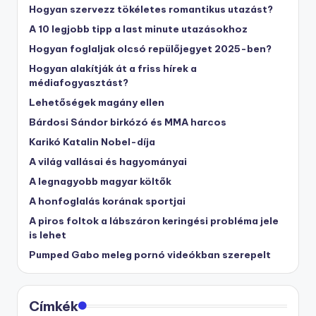
Hogyan szervezz tökéletes romantikus utazást?
A 10 legjobb tipp a last minute utazásokhoz
Hogyan foglaljak olcsó repülőjegyet 2025-ben?
Hogyan alakítják át a friss hírek a
médiafogyasztást?
Lehetőségek magány ellen
Bárdosi Sándor birkózó és MMA harcos
Karikó Katalin Nobel-díja
A világ vallásai és hagyományai
A legnagyobb magyar költők
A honfoglalás korának sportjai
A piros foltok a lábszáron keringési probléma jele
is lehet
Pumped Gabo meleg pornó videókban szerepelt
Címkék