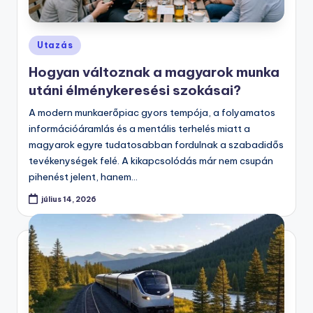
Posted
Utazás
in
Hogyan változnak a magyarok munka
utáni élménykeresési szokásai?
A modern munkaerőpiac gyors tempója, a folyamatos
információáramlás és a mentális terhelés miatt a
magyarok egyre tudatosabban fordulnak a szabadidős
tevékenységek felé. A kikapcsolódás már nem csupán
pihenést jelent, hanem…
július 14, 2026