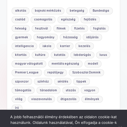
alkotás
bajnoki mérkőzés
betegség
Bundesliga
család
csomagolás
egészség
fejlődés
feleség
fesztivál
filmek
fizetés
foglalás
gyermek
hagyomány
házasság
időjárás
intelligencia
iskola
karrier
kezelés
kitartás
kultúra
kutatás
labdarúgás
luxus
magyar válogatott
mentális egészség
modell
Premier League
repülőjegy
Szoboszlai Dominik
szponzor
színház
sérülés
tippek
támogatás
társadalom
utazás
vagyon
világ
visszavonulás
átigazolás
élmények
író
A jobb felhasználói élmény érdekében az oldalon cookie-kat
használunk. Oldalunk használatával, Ön elfogadja a cookie-k