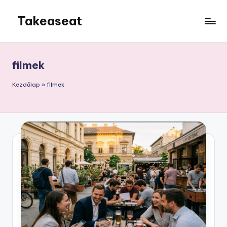
Takeaseat
Skip
to
Foglalj
content
helyet
filmek
Kezdőlap
»
filmek