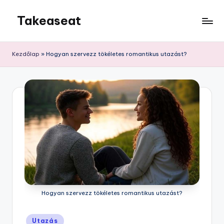
Takeaseat
Skip
to
Foglalj
content
helyet
Kezdőlap
»
Hogyan szervezz tökéletes romantikus utazást?
Hogyan szervezz tökéletes romantikus utazást?
Posted
Utazás