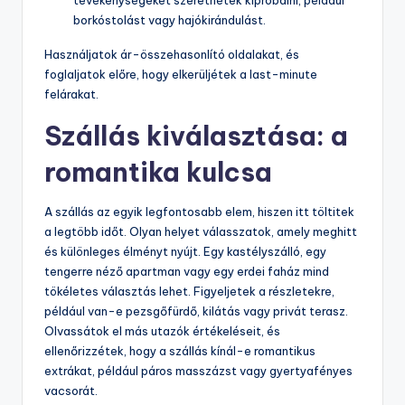
tevékenységeket szeretnétek kipróbálni, például
borkóstolást vagy hajókirándulást.
Használjatok ár-összehasonlító oldalakat, és
foglaljatok előre, hogy elkerüljétek a last-minute
felárakat.
Szállás kiválasztása: a
romantika kulcsa
A szállás az egyik legfontosabb elem, hiszen itt töltitek
a legtöbb időt. Olyan helyet válasszatok, amely meghitt
és különleges élményt nyújt. Egy kastélyszálló, egy
tengerre néző apartman vagy egy erdei faház mind
tökéletes választás lehet. Figyeljetek a részletekre,
például van-e pezsgőfürdő, kilátás vagy privát terasz.
Olvassátok el más utazók értékeléseit, és
ellenőrizzétek, hogy a szállás kínál-e romantikus
extrákat, például páros masszázst vagy gyertyafényes
vacsorát.