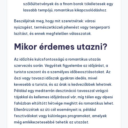
szőlőültetvények és a finom borok tökéletesek egy
lassabb tempójú, romantikus kikapcsolódáshoz.
Beszéljétek meg, hogy mit szeretnétek: városi
nyüzsgést, természetközeli pihenést vagy tengerparti
lazítást, és ennek megfelelően válasszatok.
Mikor érdemes utazni?
Az időzítés kulcsfontosságú a romantikus utazás
szervezés során. Vegyétek figyelembe az időjárást, a
turista szezont és a személyes időbeosztásotokat. Az
őszi vagy tavaszi időszak gyakran ideális, mivel
kevesebb a turista, és az árak is kedvezőbbek lehetnek.
Például egy mediterrán desztináció tavasszal virágzó
tájakkal és kellemes időjárással vár, míg télen egy alpesi
faházban eltöltött hétvége meghitt és romantikus lehet.
Ellenőrizzétek az úti cél eseményeit is, például
fesztiválokat vagy különleges programokat, amelyek
még emlékezetesebbé tehetik az utazást.