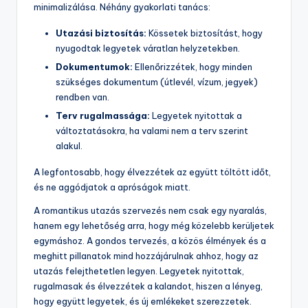
minimalizálása. Néhány gyakorlati tanács:
Utazási biztosítás:
Kössetek biztosítást, hogy
nyugodtak legyetek váratlan helyzetekben.
Dokumentumok:
Ellenőrizzétek, hogy minden
szükséges dokumentum (útlevél, vízum, jegyek)
rendben van.
Terv rugalmassága:
Legyetek nyitottak a
változtatásokra, ha valami nem a terv szerint
alakul.
A legfontosabb, hogy élvezzétek az együtt töltött időt,
és ne aggódjatok a apróságok miatt.
A romantikus utazás szervezés nem csak egy nyaralás,
hanem egy lehetőség arra, hogy még közelebb kerüljetek
egymáshoz. A gondos tervezés, a közös élmények és a
meghitt pillanatok mind hozzájárulnak ahhoz, hogy az
utazás felejthetetlen legyen. Legyetek nyitottak,
rugalmasak és élvezzétek a kalandot, hiszen a lényeg,
hogy együtt legyetek, és új emlékeket szerezzetek.