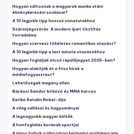
Hogyan változnak a magyarok munka utáni
élménykeresési szokásai?
A 10 legjobb tipp hosszú vonatutakhoz
Szárazjégszórás: A modern ipari tisztítás
forradalma
Hogyan szervezz tökéletes romantikus utazást?
A 10 legjobb tipp a last minute utazásokhoz
Hogyan foglaljak olcsó repülőjegyet 2025-ben?
Hogyan alakítják át a friss hírek a
médiafogyasztást?
Lehetőségek magány ellen
Bárdosi Sándor birkózó és MMA harcos
Karikó Katalin Nobel-díja
A világ vallásai és hagyományai
A legnagyobb magyar költők
A honfoglalás korának sportjai
A piros foltok a lábszáron keringési probléma jele