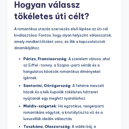
Hogyan válassz
tökéletes úti célt?
A romantikus utazás szervezés első lépése az úti cél
kiválasztása. Fontos, hogy olyan helyszínt válasszatok,
amely mindkettőtöket vonz, és illik a kapcsolatotok
dinamikájához.
Párizs, Franciaország:
A szerelem városa, ahol
az Eiffel-torony, a Szajna-parti séták és a
hangulatos kávézók romantikus élményeket
ígérnek.
Santorini, Görögország:
A fehérre meszelt
házak és a kék kupolák tökéletes hátteret
nyújtanak egy meghitt nyaraláshoz.
Maldiv-szigetek:
Ha egzotikus, tengerparti
romantikára vágytok, a kristálytiszta víz és a
luxusvillák ideális választás.
Toszkána, Olaszország:
A vidéki báj, a