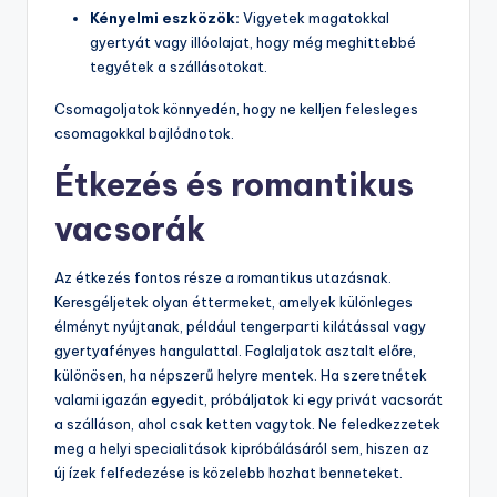
Kényelmi eszközök:
Vigyetek magatokkal
gyertyát vagy illóolajat, hogy még meghittebbé
tegyétek a szállásotokat.
Csomagoljatok könnyedén, hogy ne kelljen felesleges
csomagokkal bajlódnotok.
Étkezés és romantikus
vacsorák
Az étkezés fontos része a romantikus utazásnak.
Keresgéljetek olyan éttermeket, amelyek különleges
élményt nyújtanak, például tengerparti kilátással vagy
gyertyafényes hangulattal. Foglaljatok asztalt előre,
különösen, ha népszerű helyre mentek. Ha szeretnétek
valami igazán egyedit, próbáljatok ki egy privát vacsorát
a szálláson, ahol csak ketten vagytok. Ne feledkezzetek
meg a helyi specialitások kipróbálásáról sem, hiszen az
új ízek felfedezése is közelebb hozhat benneteket.