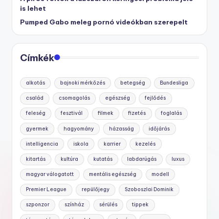
is lehet
Pumped Gabo meleg pornó videókban szerepelt
Címkék
alkotás
bajnoki mérkőzés
betegség
Bundesliga
család
csomagolás
egészség
fejlődés
feleség
fesztivál
filmek
fizetés
foglalás
gyermek
hagyomány
házasság
időjárás
intelligencia
iskola
karrier
kezelés
kitartás
kultúra
kutatás
labdarúgás
luxus
magyar válogatott
mentális egészség
modell
Premier League
repülőjegy
Szoboszlai Dominik
szponzor
színház
sérülés
tippek