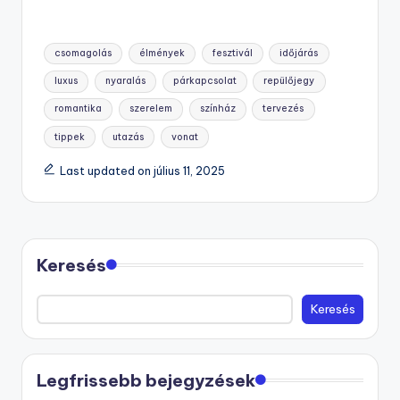
Tags:
csomagolás
élmények
fesztivál
időjárás
luxus
nyaralás
párkapcsolat
repülőjegy
romantika
szerelem
színház
tervezés
tippek
utazás
vonat
Last updated on július 11, 2025
Keresés
Keresés
Legfrissebb bejegyzések