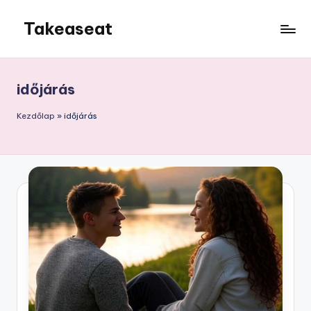
Takeaseat
Skip
to
Foglalj
content
helyet
időjárás
Kezdőlap
»
időjárás