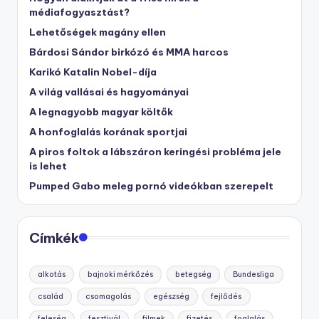
médiafogyasztást?
Lehetőségek magány ellen
Bárdosi Sándor birkózó és MMA harcos
Karikó Katalin Nobel-díja
A világ vallásai és hagyományai
A legnagyobb magyar költők
A honfoglalás korának sportjai
A piros foltok a lábszáron keringési probléma jele
is lehet
Pumped Gabo meleg pornó videókban szerepelt
Címkék
alkotás
bajnoki mérkőzés
betegség
Bundesliga
család
csomagolás
egészség
fejlődés
feleség
fesztivál
filmek
fizetés
foglalás