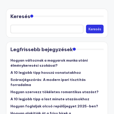
Keresés
Keresés
Legfrissebb bejegyzések
Hogyan változnak a magyarok munka utáni
élménykeresési szokásai?
A 10 legjobb tipp hosszú vonatutakhoz
Szárazjégszórás: A modern ipari tisztítás
forradalma
Hogyan szervezz tökéletes romantikus utazást?
A 10 legjobb tipp a last minute utazásokhoz
Hogyan foglaljak olcsó repülőjegyet 2025-ben?
Hogyan alakítják át a friss hírek a