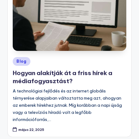
Posted
Blog
in
Hogyan alakítják át a friss hírek a
médiafogyasztást?
A technológiai fejlődés és az internet globális
térnyerése alapjaiban változtatta meg azt, ahogyan
az emberek hírekhez jutnak. Míg korábban a napi újság
vagy a televíziós híradó volt a legfőbb
információforrás,…
május 22, 2025