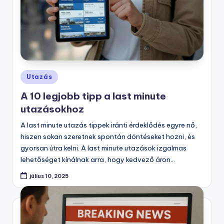
Posted
Utazás
in
A 10 legjobb tipp a last minute
utazásokhoz
A last minute utazás tippek iránti érdeklődés egyre nő,
hiszen sokan szeretnek spontán döntéseket hozni, és
gyorsan útra kelni. A last minute utazások izgalmas
lehetőséget kínálnak arra, hogy kedvező áron…
július 10, 2025