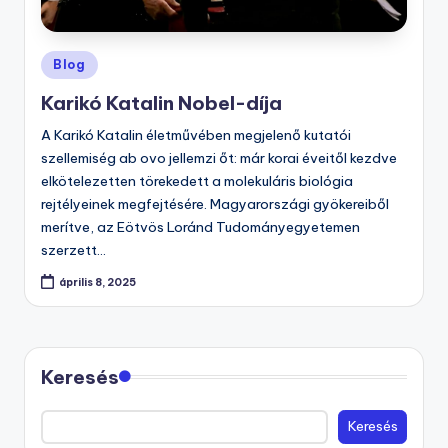
Posted
Blog
in
Karikó Katalin Nobel-díja
A Karikó Katalin életművében megjelenő kutatói
szellemiség ab ovo jellemzi őt: már korai éveitől kezdve
elkötelezetten törekedett a molekuláris biológia
rejtélyeinek megfejtésére. Magyarországi gyökereiből
merítve, az Eötvös Loránd Tudományegyetemen
szerzett…
április 8, 2025
Keresés
Keresés