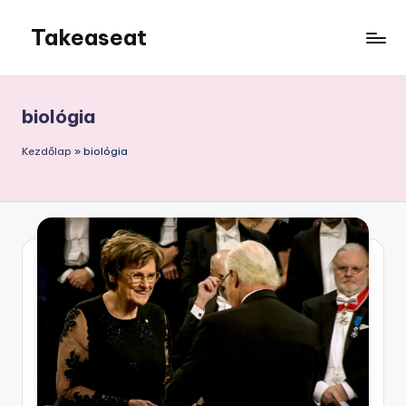
Takeaseat
Skip
to
Foglalj
content
helyet
biológia
Kezdőlap
»
biológia