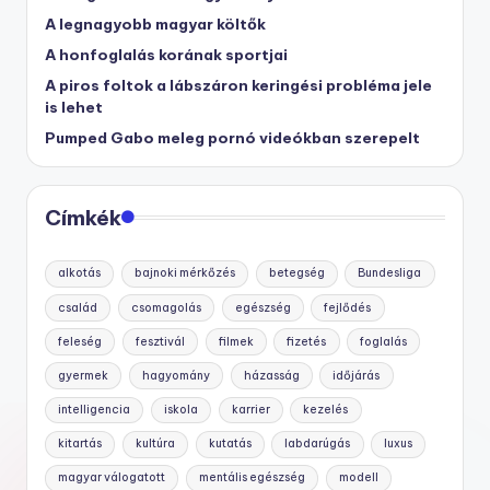
A legnagyobb magyar költők
A honfoglalás korának sportjai
A piros foltok a lábszáron keringési probléma jele
is lehet
Pumped Gabo meleg pornó videókban szerepelt
Címkék
alkotás
bajnoki mérkőzés
betegség
Bundesliga
család
csomagolás
egészség
fejlődés
feleség
fesztivál
filmek
fizetés
foglalás
gyermek
hagyomány
házasság
időjárás
intelligencia
iskola
karrier
kezelés
kitartás
kultúra
kutatás
labdarúgás
luxus
magyar válogatott
mentális egészség
modell