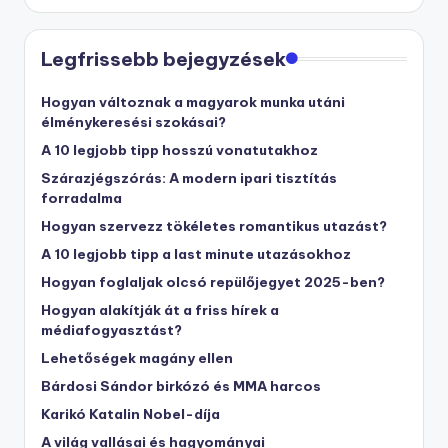
Legfrissebb bejegyzések
Hogyan változnak a magyarok munka utáni
élménykeresési szokásai?
A 10 legjobb tipp hosszú vonatutakhoz
Szárazjégszórás: A modern ipari tisztítás
forradalma
Hogyan szervezz tökéletes romantikus utazást?
A 10 legjobb tipp a last minute utazásokhoz
Hogyan foglaljak olcsó repülőjegyet 2025-ben?
Hogyan alakítják át a friss hírek a
médiafogyasztást?
Lehetőségek magány ellen
Bárdosi Sándor birkózó és MMA harcos
Karikó Katalin Nobel-díja
A világ vallásai és hagyományai