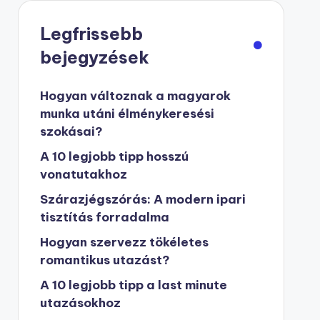
Legfrissebb
bejegyzések
Hogyan változnak a magyarok
munka utáni élménykeresési
szokásai?
A 10 legjobb tipp hosszú
vonatutakhoz
Szárazjégszórás: A modern ipari
tisztítás forradalma
Hogyan szervezz tökéletes
romantikus utazást?
A 10 legjobb tipp a last minute
utazásokhoz