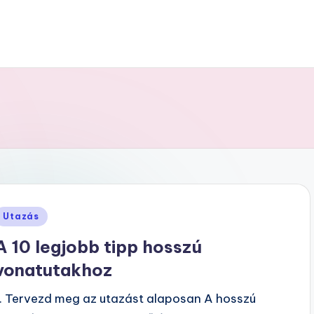
Posted
Utazás
n
A 10 legjobb tipp hosszú
vonatutakhoz
1. Tervezd meg az utazást alaposan A hosszú