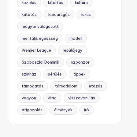
kezelés
kitartás
kultúra
kutatás
labdarúgás
luxus
magyar válogatott
mentális egészség
modell
Premier League
repülőjegy
Szoboszlai Dominik
szponzor
színház
sérülés
tippek
támogatás
társadalom
utazás
vagyon
világ
visszavonulás
átigazolás
élmények
író