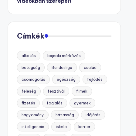
videókban szerepelt
Címkék
alkotás
bajnoki mérkőzés
betegség
Bundesliga
család
csomagolás
egészség
fejlődés
feleség
fesztivál
filmek
fizetés
foglalás
gyermek
hagyomány
házasság
időjárás
intelligencia
iskola
karrier