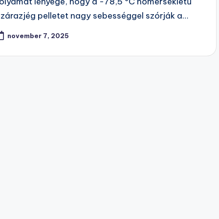
folyamat lényege, hogy a -78,5 °C hőmérsékletű
szárazjég pelletet nagy sebességgel szórják a…
november 7, 2025