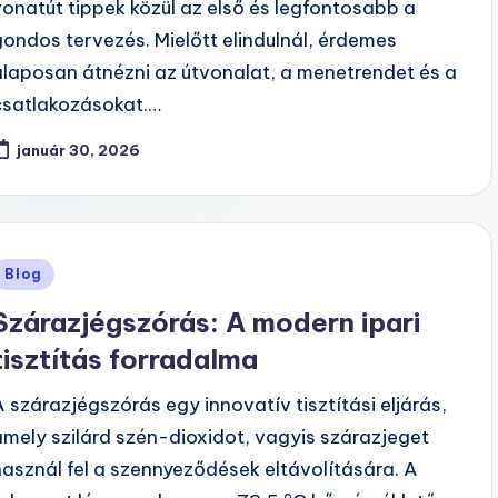
vonatút tippek közül az első és legfontosabb a
gondos tervezés. Mielőtt elindulnál, érdemes
alaposan átnézni az útvonalat, a menetrendet és a
csatlakozásokat.…
január 30, 2026
Posted
Blog
n
Szárazjégszórás: A modern ipari
tisztítás forradalma
A szárazjégszórás egy innovatív tisztítási eljárás,
amely szilárd szén-dioxidot, vagyis szárazjeget
használ fel a szennyeződések eltávolítására. A