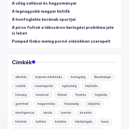
A világ vallásai és hagyományai
A legnagyobb magyar költők
A honfoglalás korának sportjai
A piros foltok a lábszáron keringési probléma jele
is lehet
Pumped Gabo meleg pornó videókban szerepelt
Címkék
alkotás
bajnoki mérkőzés
betegség
Bundesliga
család
csomagolás
egészség
fejlődés
feleség
fesztivál
filmek
fizetés
foglalás
gyermek
hagyomány
házasság
időjárás
intelligencia
iskola
karrier
kezelés
kitartás
kultúra
kutatás
labdarúgás
luxus