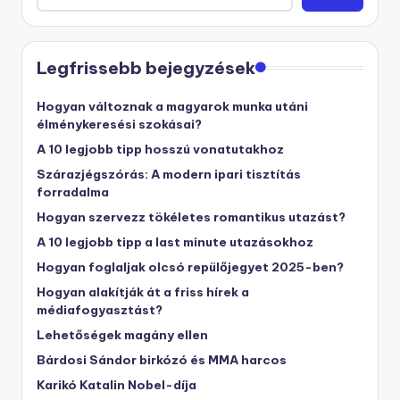
Legfrissebb bejegyzések
Hogyan változnak a magyarok munka utáni
élménykeresési szokásai?
A 10 legjobb tipp hosszú vonatutakhoz
Szárazjégszórás: A modern ipari tisztítás
forradalma
Hogyan szervezz tökéletes romantikus utazást?
A 10 legjobb tipp a last minute utazásokhoz
Hogyan foglaljak olcsó repülőjegyet 2025-ben?
Hogyan alakítják át a friss hírek a
médiafogyasztást?
Lehetőségek magány ellen
Bárdosi Sándor birkózó és MMA harcos
Karikó Katalin Nobel-díja