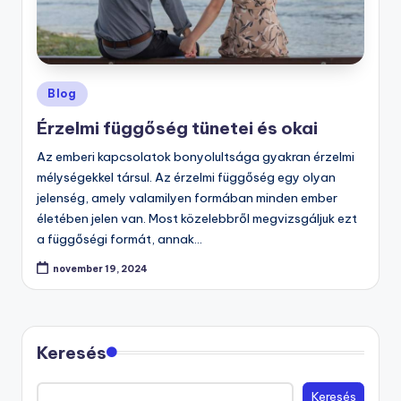
Posted
Blog
in
Érzelmi függőség tünetei és okai
Az emberi kapcsolatok bonyolultsága gyakran érzelmi
mélységekkel társul. Az érzelmi függőség egy olyan
jelenség, amely valamilyen formában minden ember
életében jelen van. Most közelebbről megvizsgáljuk ezt
a függőségi formát, annak…
november 19, 2024
Keresés
Keresés