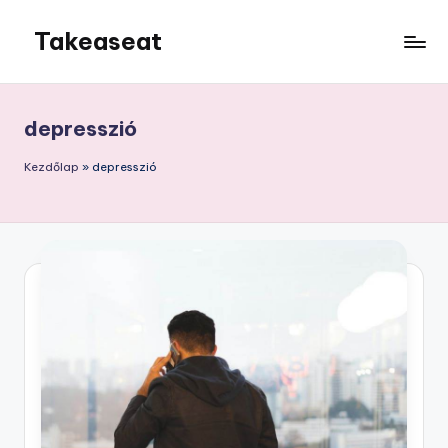
Takeaseat
Skip
to
Foglalj
content
helyet
depresszió
Kezdőlap
»
depresszió