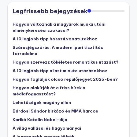
Legfrissebb bejegyzések
Hogyan változnak a magyarok munka utáni
élménykeresési szokásai?
A 10 legjobb tipp hosszú vonatutakhoz
Szárazjégszórás: A modern ipari tisztítás
forradalma
Hogyan szervezz tökéletes romantikus utazást?
A 10 legjobb tipp a last minute utazásokhoz
Hogyan foglaljak olcsó repülőjegyet 2025-ben?
Hogyan alakítják át a friss hírek a
médiafogyasztást?
Lehetőségek magány ellen
Bárdosi Sándor birkózó és MMA harcos
Karikó Katalin Nobel-díja
A világ vallásai és hagyományai
A legnagyobb magyar költők