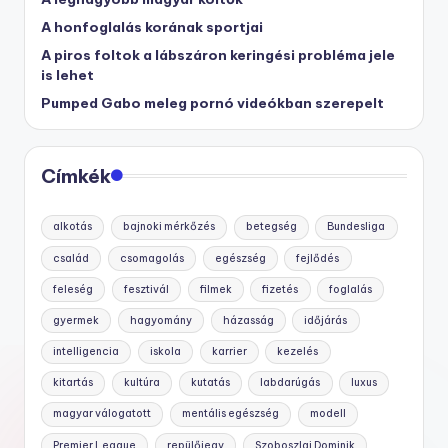
A honfoglalás korának sportjai
A piros foltok a lábszáron keringési probléma jele
is lehet
Pumped Gabo meleg pornó videókban szerepelt
Címkék
alkotás
bajnoki mérkőzés
betegség
Bundesliga
család
csomagolás
egészség
fejlődés
feleség
fesztivál
filmek
fizetés
foglalás
gyermek
hagyomány
házasság
időjárás
intelligencia
iskola
karrier
kezelés
kitartás
kultúra
kutatás
labdarúgás
luxus
magyar válogatott
mentális egészség
modell
Premier League
repülőjegy
Szoboszlai Dominik