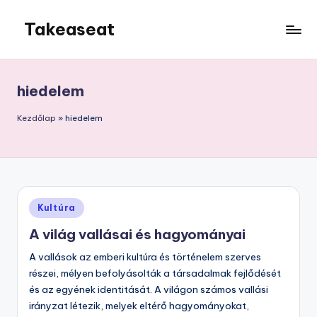
Takeaseat
Skip
to
Foglalj
content
helyet
hiedelem
Kezdőlap
»
hiedelem
Posted
Kultúra
in
A világ vallásai és hagyományai
A vallások az emberi kultúra és történelem szerves
részei, mélyen befolyásolták a társadalmak fejlődését
és az egyének identitását. A világon számos vallási
irányzat létezik, melyek eltérő hagyományokat,