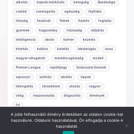
alkotás
bajnoki mérkőzés
betegség
Bundesliga
család
csomagolás
egészség
fejlődés
feleség
fesztivál
filmek
fizetés
foglalás
gyermek
hagyomány
házasság
időjárás
intelligencia
iskola
karrier
kezelés
kitartás
kultúra
kutatás
labdarúgás
luxus
magyar válogatott
mentális egészség
modell
Premier League
repülőjegy
Szoboszlai Dominik
szponzor
színház
sérülés
tippek
támogatás
társadalom
utazás
vagyon
világ
visszavonulás
átigazolás
élmények
író
A jobb felhasználói élmény érdekében az oldalon cookie-kat
használunk. Oldalunk használatával, Ön elfogadja a cookie-k
használatát.