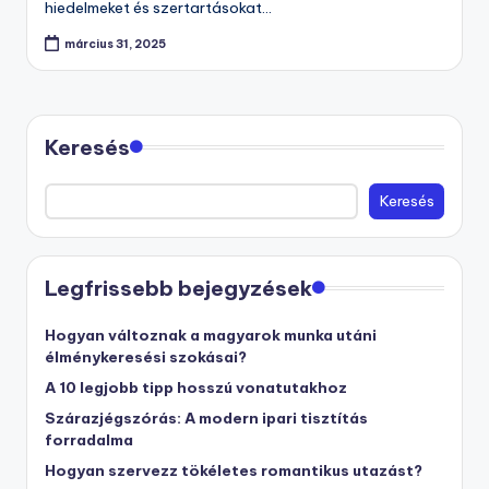
hiedelmeket és szertartásokat…
március 31, 2025
Keresés
Keresés
Legfrissebb bejegyzések
Hogyan változnak a magyarok munka utáni
élménykeresési szokásai?
A 10 legjobb tipp hosszú vonatutakhoz
Szárazjégszórás: A modern ipari tisztítás
forradalma
Hogyan szervezz tökéletes romantikus utazást?