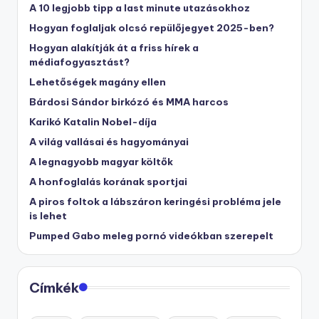
A 10 legjobb tipp a last minute utazásokhoz
Hogyan foglaljak olcsó repülőjegyet 2025-ben?
Hogyan alakítják át a friss hírek a
médiafogyasztást?
Lehetőségek magány ellen
Bárdosi Sándor birkózó és MMA harcos
Karikó Katalin Nobel-díja
A világ vallásai és hagyományai
A legnagyobb magyar költők
A honfoglalás korának sportjai
A piros foltok a lábszáron keringési probléma jele
is lehet
Pumped Gabo meleg pornó videókban szerepelt
Címkék