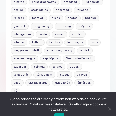
alkotás
bajnoki mérkőzés
betegség
Bundesliga
család
csomagolás
egészség
fejlődés
feleség
fesztivál
filmek
fizetés
foglalás
gyermek
hagyomány
házasság
időjárás
intelligencia
iskola
karrier
kezelés
kitartás
kultúra
kutatás
labdarúgás
luxus
magyar válogatott
mentális egészség
modell
Premier League
repülőjegy
Szoboszlai Dominik
szponzor
színház
sérülés
tippek
támogatás
társadalom
utazás
vagyon
világ
visszavonulás
átigazolás
élmények
író
A jobb felhasználói élmény érdekében az oldalon cookie-kat
használunk. Oldalunk használatával, Ön elfogadja a cookie-k
használatát.