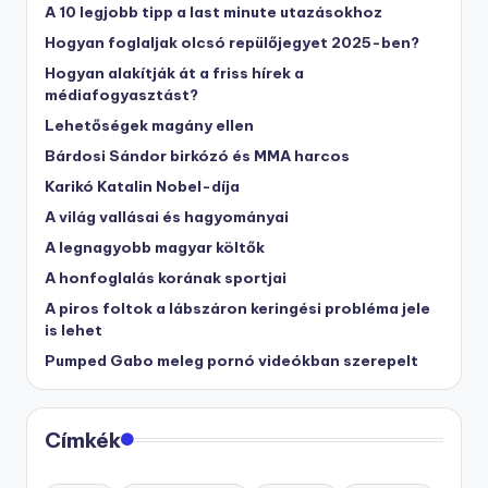
A 10 legjobb tipp a last minute utazásokhoz
Hogyan foglaljak olcsó repülőjegyet 2025-ben?
Hogyan alakítják át a friss hírek a
médiafogyasztást?
Lehetőségek magány ellen
Bárdosi Sándor birkózó és MMA harcos
Karikó Katalin Nobel-díja
A világ vallásai és hagyományai
A legnagyobb magyar költők
A honfoglalás korának sportjai
A piros foltok a lábszáron keringési probléma jele
is lehet
Pumped Gabo meleg pornó videókban szerepelt
Címkék