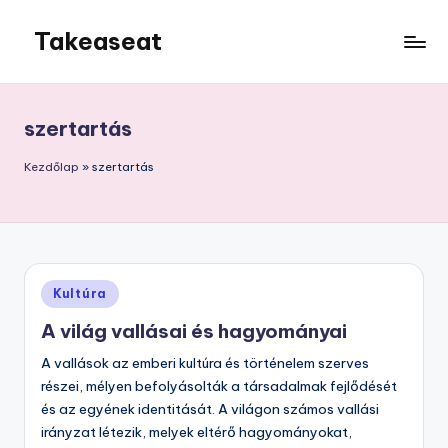
Takeaseat
Skip
to
Foglalj
content
helyet
szertartás
Kezdőlap
»
szertartás
Posted
Kultúra
in
A világ vallásai és hagyományai
A vallások az emberi kultúra és történelem szerves
részei, mélyen befolyásolták a társadalmak fejlődését
és az egyének identitását. A világon számos vallási
irányzat létezik, melyek eltérő hagyományokat,