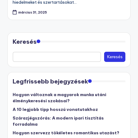
hiedelmeket és szertartásokat…
március 31, 2025
Keresés
Keresés
Legfrissebb bejegyzések
Hogyan változnak a magyarok munka utáni
élménykeresési szokásai?
A 10 legjobb tipp hosszú vonatutakhoz
Szárazjégszórás: A modern ipari tisztítás
forradalma
Hogyan szervezz tökéletes romantikus utazást?