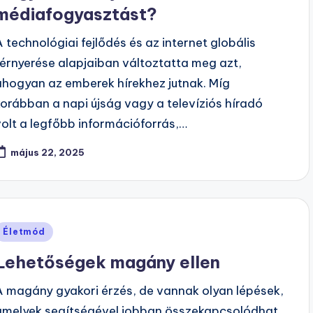
médiafogyasztást?
A technológiai fejlődés és az internet globális
térnyerése alapjaiban változtatta meg azt,
ahogyan az emberek hírekhez jutnak. Míg
korábban a napi újság vagy a televíziós híradó
volt a legfőbb információforrás,…
május 22, 2025
Posted
Életmód
n
Lehetőségek magány ellen
A magány gyakori érzés, de vannak olyan lépések,
amelyek segítségével jobban összekapcsolódhat.