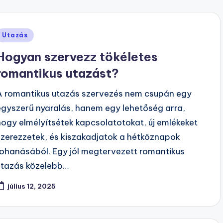
Posted
Utazás
n
Hogyan szervezz tökéletes
romantikus utazást?
A romantikus utazás szervezés nem csupán egy
egyszerű nyaralás, hanem egy lehetőség arra,
hogy elmélyítsétek kapcsolatotokat, új emlékeket
szerezzetek, és kiszakadjatok a hétköznapok
rohanásából. Egy jól megtervezett romantikus
utazás közelebb…
július 12, 2025