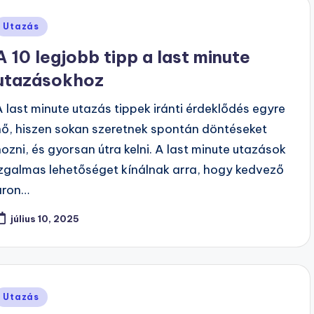
Posted
Utazás
n
A 10 legjobb tipp a last minute
utazásokhoz
A last minute utazás tippek iránti érdeklődés egyre
nő, hiszen sokan szeretnek spontán döntéseket
hozni, és gyorsan útra kelni. A last minute utazások
izgalmas lehetőséget kínálnak arra, hogy kedvező
áron…
július 10, 2025
Posted
Utazás