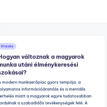
Posted
Utazás
n
Hogyan változnak a magyarok
munka utáni élménykeresési
szokásai?
A modern munkaerőpiac gyors tempója, a
folyamatos információáramlás és a mentális
terhelés miatt a magyarok egyre tudatosabban
fordulnak a szabadidős tevékenységek felé. A