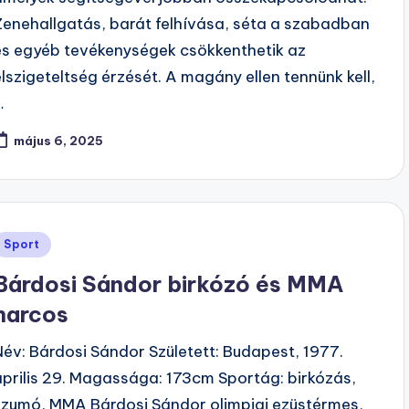
Zenehallgatás, barát felhívása, séta a szabadban
és egyéb tevékenységek csökkenthetik az
elszigeteltség érzését. A magány ellen tennünk kell,
…
május 6, 2025
Posted
Sport
n
Bárdosi Sándor birkózó és MMA
harcos
Név: Bárdosi Sándor Született: Budapest, 1977.
április 29. Magassága: 173cm Sportág: birkózás,
szumó, MMA Bárdosi Sándor olimpiai ezüstérmes,