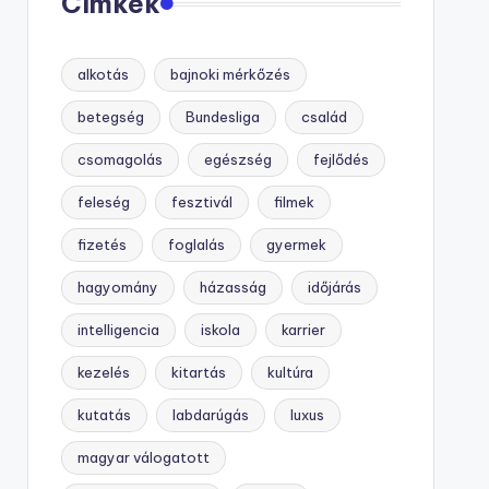
Címkék
alkotás
bajnoki mérkőzés
betegség
Bundesliga
család
csomagolás
egészség
fejlődés
feleség
fesztivál
filmek
fizetés
foglalás
gyermek
hagyomány
házasság
időjárás
intelligencia
iskola
karrier
kezelés
kitartás
kultúra
kutatás
labdarúgás
luxus
magyar válogatott