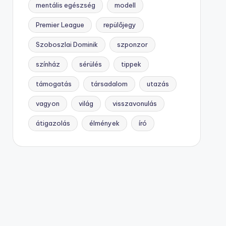
mentális egészség
modell
Premier League
repülőjegy
Szoboszlai Dominik
szponzor
színház
sérülés
tippek
támogatás
társadalom
utazás
vagyon
világ
visszavonulás
átigazolás
élmények
író