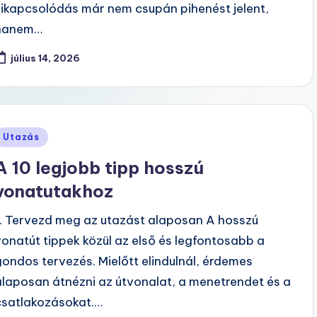
kikapcsolódás már nem csupán pihenést jelent,
hanem…
július 14, 2026
Posted
Utazás
n
A 10 legjobb tipp hosszú
vonatutakhoz
1. Tervezd meg az utazást alaposan A hosszú
vonatút tippek közül az első és legfontosabb a
gondos tervezés. Mielőtt elindulnál, érdemes
alaposan átnézni az útvonalat, a menetrendet és a
csatlakozásokat.…