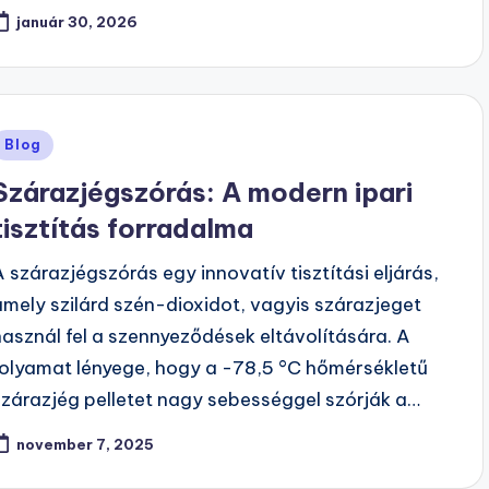
január 30, 2026
Posted
Blog
n
Szárazjégszórás: A modern ipari
tisztítás forradalma
A szárazjégszórás egy innovatív tisztítási eljárás,
amely szilárd szén-dioxidot, vagyis szárazjeget
használ fel a szennyeződések eltávolítására. A
folyamat lényege, hogy a -78,5 °C hőmérsékletű
szárazjég pelletet nagy sebességgel szórják a…
november 7, 2025