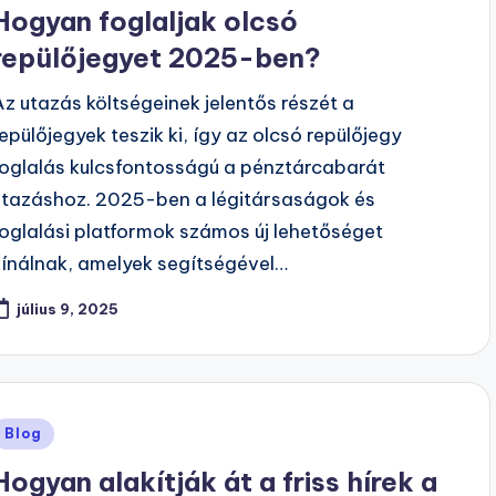
n
Hogyan foglaljak olcsó
repülőjegyet 2025-ben?
Az utazás költségeinek jelentős részét a
repülőjegyek teszik ki, így az olcsó repülőjegy
foglalás kulcsfontosságú a pénztárcabarát
utazáshoz. 2025-ben a légitársaságok és
foglalási platformok számos új lehetőséget
kínálnak, amelyek segítségével…
július 9, 2025
Posted
Blog
n
Hogyan alakítják át a friss hírek a