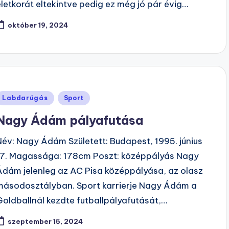
életkorát eltekintve pedig ez még jó pár évig…
október 19, 2024
Posted
Labdarúgás
Sport
n
Nagy Ádám pályafutása
Név: Nagy Ádám Született: Budapest, 1995. június
17. Magassága: 178cm Poszt: középpályás Nagy
Ádám jelenleg az AC Pisa középpályása, az olasz
másodosztályban. Sport karrierje Nagy Ádám a
Goldballnál kezdte futballpályafutását,…
szeptember 15, 2024