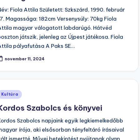
Név: Fiola Attila Született: Szkszárd, 1990. február
17. Magassága: 182cm Versenysúly: 70kg Fiola
Attila magyar válogatott labdarúgó. Hátvéd
poszton játszik, jelenleg az Újpest játékosa. Fiola
Attila pályafutása A Paks SE…
november 11, 2024
Posted
Kultúra
n
Kordos Szabolcs és könyvei
Kordos Szabolcs napjaink egyik legkiemelkedőbb
magyar írója, aki elsősorban tényfeltáró írásaival
vált ismertté. Művei betekintést nyújtanak olyan