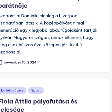
barátnője
Szoboszlai Dominik jelenleg a Liverpool
csapatában játszik. A középpályást a mai
generáció egyik legjobb labdarúgójaként tartják
nyilván Magyarországon, annak ellenére, hogy
még csak húszas évei közepén jár. Az ifjú
Szoboszlai…
november 15, 2024
Posted
Labdarúgás
Sport
n
Fiola Attila pályafutása és
felesége