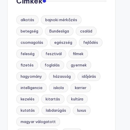
Címkék
alkotás
bajnoki mérkőzés
betegség
Bundesliga
család
csomagolás
egészség
fejlődés
feleség
fesztivál
filmek
fizetés
foglalás
gyermek
hagyomány
házasság
időjárás
intelligencia
iskola
karrier
kezelés
kitartás
kultúra
kutatás
labdarúgás
luxus
magyar válogatott