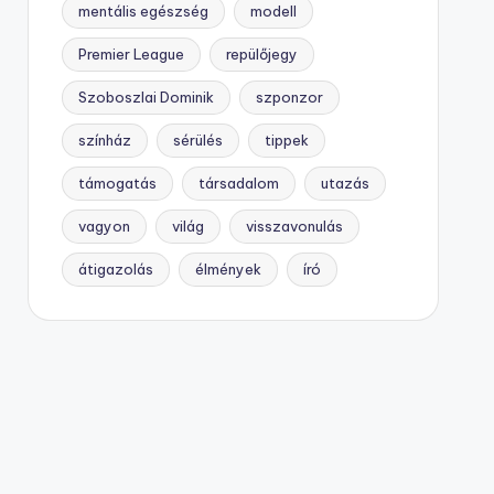
mentális egészség
modell
Premier League
repülőjegy
Szoboszlai Dominik
szponzor
színház
sérülés
tippek
támogatás
társadalom
utazás
vagyon
világ
visszavonulás
átigazolás
élmények
író