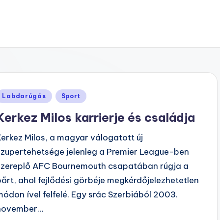
Posted
Labdarúgás
Sport
n
Kerkez Milos karrierje és családja
Kerkez Milos, a magyar válogatott új
szupertehetsége jelenleg a Premier League-ben
szereplő AFC Bournemouth csapatában rúgja a
bőrt, ahol fejlődési görbéje megkérdőjelezhetetlen
módon ível felfelé. Egy srác Szerbiából 2003.
november…