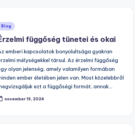
Posted
Blog
n
Érzelmi függőség tünetei és okai
Az emberi kapcsolatok bonyolultsága gyakran
érzelmi mélységekkel társul. Az érzelmi függőség
egy olyan jelenség, amely valamilyen formában
minden ember életében jelen van. Most közelebbről
megvizsgáljuk ezt a függőségi formát, annak…
november 19, 2024