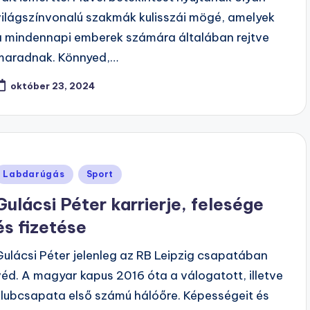
világszínvonalú szakmák kulisszái mögé, amelyek
a mindennapi emberek számára általában rejtve
maradnak. Könnyed,…
október 23, 2024
Posted
Labdarúgás
Sport
n
Gulácsi Péter karrierje, felesége
és fizetése
Gulácsi Péter jelenleg az RB Leipzig csapatában
véd. A magyar kapus 2016 óta a válogatott, illetve
klubcsapata első számú hálóőre. Képességeit és