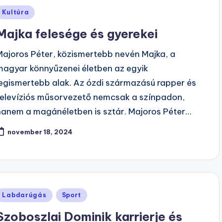
Posted
Kultúra
n
Majka felesége és gyerekei
Majoros Péter, közismertebb nevén Majka, a
magyar könnyűzenei életben az egyik
legismertebb alak. Az ózdi származású rapper és
televíziós műsorvezető nemcsak a színpadon,
hanem a magánéletben is sztár. Majoros Péter…
november 18, 2024
Posted
Labdarúgás
Sport
n
Szoboszlai Dominik karrierje és