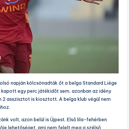
utolsó napján kölcsönadták őt a belga Standard Liége
kapott egy perc játékidőt sem, azonban az idény
 2 asszisztot is kiosztott. A belga klub végül nem
ához.
nk volt, azon belül is Újpest. Első lila-fehérben
ője lehetőséget, ami nem felelt meg a szélső