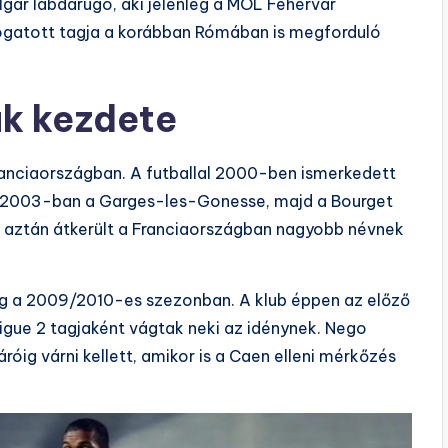
gár labdarúgó, aki jelenleg a MOL Fehérvár
logatott tagja a korábban Rómában is megforduló
k kezdete
Franciaországban. A futballal 2000-ben ismerkedett
n 2003-ban a Garges-les-Gonesse, majd a Bourget
n aztán átkerült a Franciaországban nagyobb névnek
eg a 2009/2010-es szezonban. A klub éppen az előző
 Ligue 2 tagjaként vágtak neki az idénynek. Nego
g várni kellett, amikor is a Caen elleni mérkőzés