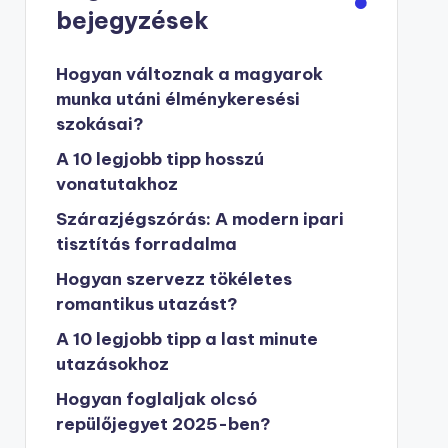
bejegyzések
Hogyan változnak a magyarok
munka utáni élménykeresési
szokásai?
A 10 legjobb tipp hosszú
vonatutakhoz
Szárazjégszórás: A modern ipari
tisztítás forradalma
Hogyan szervezz tökéletes
romantikus utazást?
A 10 legjobb tipp a last minute
utazásokhoz
Hogyan foglaljak olcsó
repülőjegyet 2025-ben?