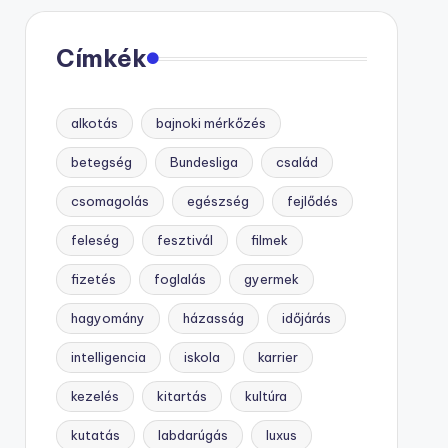
Címkék
alkotás
bajnoki mérkőzés
betegség
Bundesliga
család
csomagolás
egészség
fejlődés
feleség
fesztivál
filmek
fizetés
foglalás
gyermek
hagyomány
házasság
időjárás
intelligencia
iskola
karrier
kezelés
kitartás
kultúra
kutatás
labdarúgás
luxus