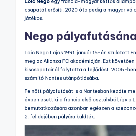
Loic Nego
egy francia-magyar kettős állampol
csapatát erősíti. 2020 óta pedig a magyar vá
játékos.
Nego pályafutásána
Loic Nego Lajos 1991. január 15-én született 
meg az Alianza FC akadémiáján. Ezt követőe
kiscsapatainál folytatta a fejlődést. 2005-be
számító Nantes utánpótlásába.
Felnőtt pályafutását is a Nantesban kezdte m
évben esett ki a francia első osztályból, így a
bemutatkozására azonban egészen a szezonzárói
2. félidejében pályára küldték.