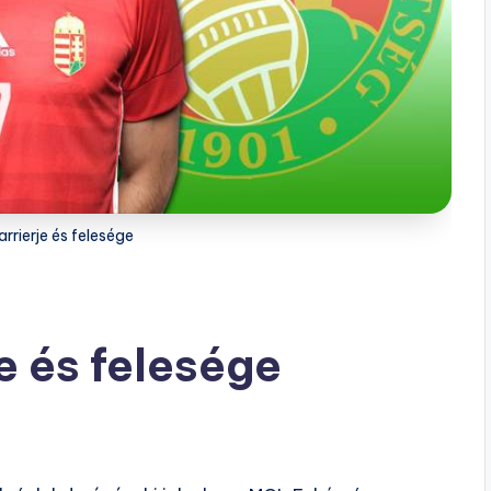
rrierje és felesége
e és felesége