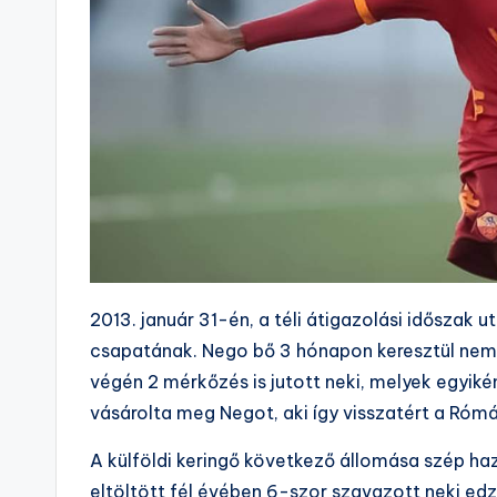
2013. január 31-én, a téli átigazolási időszak 
csapatának. Nego bő 3 hónapon keresztül nem 
végén 2 mérkőzés is jutott neki, melyek egyikén
vásárolta meg Negot, aki így visszatért a Róm
A külföldi keringő következő állomása szép hazá
eltöltött fél évében 6-szor szavazott neki edz