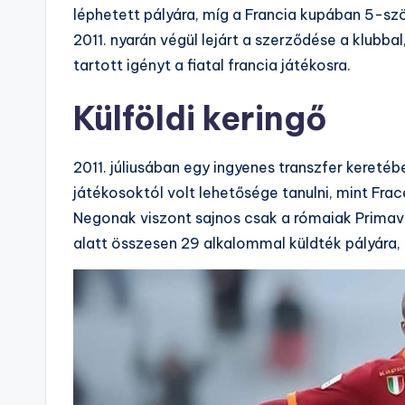
léphetett pályára, míg a Francia kupában 5-szö
2011. nyarán végül lejárt a szerződése a klubb
tartott igényt a fiatal francia játékosra.
Külföldi keringő
2011. júliusában egy ingyenes transzfer kereté
játékosoktól volt lehetősége tanulni, mint Frac
Negonak viszont sajnos csak a rómaiak Primave
alatt összesen 29 alkalommal küldték pályára, 