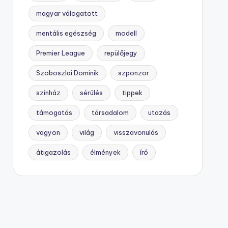
magyar válogatott
mentális egészség
modell
Premier League
repülőjegy
Szoboszlai Dominik
szponzor
színház
sérülés
tippek
támogatás
társadalom
utazás
vagyon
világ
visszavonulás
átigazolás
élmények
író