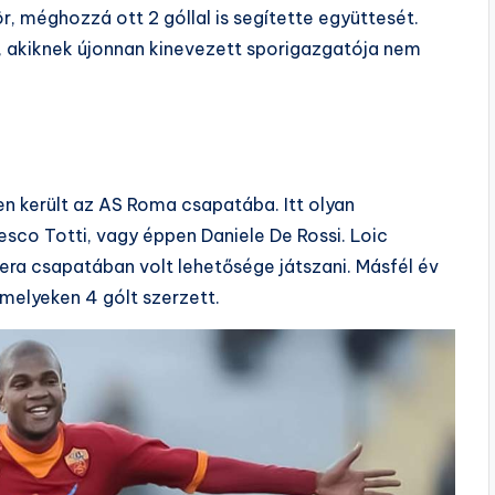
r, méghozzá ott 2 góllal is segítette együttesét.
al, akiknek újonnan kinevezett sporigazgatója nem
ben került az AS Roma csapatába. Itt olyan
esco Totti, vagy éppen Daniele De Rossi. Loic
ra csapatában volt lehetősége játszani. Másfél év
melyeken 4 gólt szerzett.