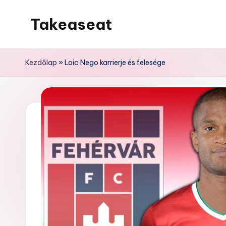
Takeaseat
Skip
to
Foglalj
content
helyet
Kezdőlap
»
Loic Nego karrierje és felesége