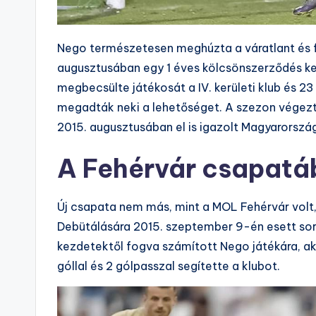
Nego természetesen meghúzta a váratlant és fé
augusztusában egy 1 éves kölcsönszerződés ker
megbecsülte játékosát a IV. kerületi klub és 23
megadták neki a lehetőséget. A szezon végezt
2015. augusztusában el is igazolt Magyarország
A Fehérvár csapatá
Új csapata nem más, mint a MOL Fehérvár volt
Debütálására 2015. szeptember 9-én esett sor 
kezdetektől fogva számított Nego játékára, ak
góllal és 2 gólpasszal segítette a klubot.