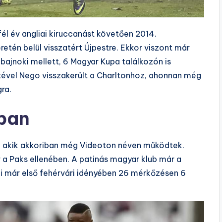
l év angliai kiruccanást követően 2014.
etén belül visszatért Újpestre. Ekkor viszont már
 bajnoki mellett, 6 Magyar Kupa találkozón is
ével Nego visszakerült a Charltonhoz, ahonnan még
ra.
ban
, akik akkoriban még Videoton néven működtek.
a Paks ellenében. A patinás magyar klub már a
i már első fehérvári idényében 26 mérkőzésen 6