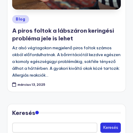
Posted
Blog
in
A piros foltok a lábszáron keringési
probléma jele is lehet
Az alsó végtagokon megjelenő piros foltok számos
okból előfordulhatnak. A bőrirritációtól kezdve egészen
a komoly egészségügyi problémákig, sokféle tényező
állhat a háttérben. A gyakori kiváltó okok közé tartozik:
Allergiás reakciók…
március 13, 2025
Keresés
Keresés