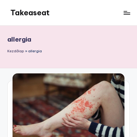
Takeaseat
Skip
to
Foglalj
content
helyet
allergia
Kezdőlap
»
allergia