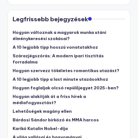
Legfrissebb bejegyzések
Hogyan változnak a magyarok munka utáni
élménykeresési szokásai?
A 10 legjobb tipp hosszú vonatutakhoz
Szárazjégszórás: A modern ipari tisztítás
forradalma
Hogyan szervezz tökéletes romantikus utazást?
A 10 legjobb tipp a last minute utazásokhoz
Hogyan foglaljak olcsó repülőjegyet 2025-ben?
Hogyan alakítják át a friss hírek a
médiafogyasztást?
Lehetőségek magány ellen
Bárdosi Sándor birkózó és MMA harcos
Karikó Katalin Nobel-díja
A világ vallásai és hagyományai