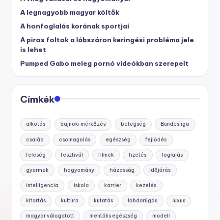
A legnagyobb magyar költők
A honfoglalás korának sportjai
A piros foltok a lábszáron keringési probléma jele
is lehet
Pumped Gabo meleg pornó videókban szerepelt
Címkék
alkotás
bajnoki mérkőzés
betegség
Bundesliga
család
csomagolás
egészség
fejlődés
feleség
fesztivál
filmek
fizetés
foglalás
gyermek
hagyomány
házasság
időjárás
intelligencia
iskola
karrier
kezelés
kitartás
kultúra
kutatás
labdarúgás
luxus
magyar válogatott
mentális egészség
modell