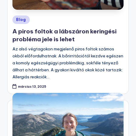
Posted
Blog
in
A piros foltok a lábszáron keringési
probléma jele is lehet
Az alsó végtagokon megjelenő piros foltok számos
okból előfordulhatnak. A bőrirritációtól kezdve egészen
a komoly egészségügyi problémákig, sokféle tényező
állhat a háttérben. A gyakori kiváltó okok közé tartozik:
Allergiás reakciók…
március 13, 2025