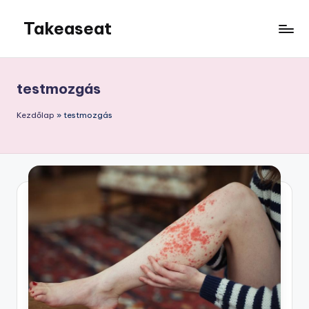
Takeaseat
Skip
to
Foglalj
content
helyet
testmozgás
Kezdőlap
»
testmozgás