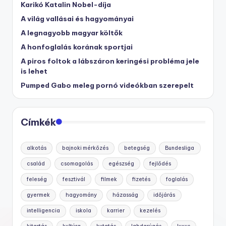
Karikó Katalin Nobel-díja
A világ vallásai és hagyományai
A legnagyobb magyar költők
A honfoglalás korának sportjai
A piros foltok a lábszáron keringési probléma jele
is lehet
Pumped Gabo meleg pornó videókban szerepelt
Címkék
alkotás
bajnoki mérkőzés
betegség
Bundesliga
család
csomagolás
egészség
fejlődés
feleség
fesztivál
filmek
fizetés
foglalás
gyermek
hagyomány
házasság
időjárás
intelligencia
iskola
karrier
kezelés