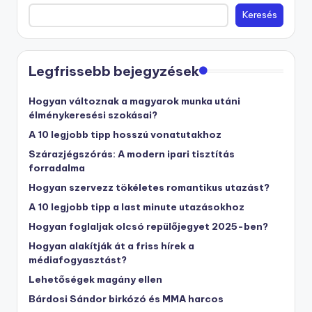
Keresés
Legfrissebb bejegyzések
Hogyan változnak a magyarok munka utáni
élménykeresési szokásai?
A 10 legjobb tipp hosszú vonatutakhoz
Szárazjégszórás: A modern ipari tisztítás
forradalma
Hogyan szervezz tökéletes romantikus utazást?
A 10 legjobb tipp a last minute utazásokhoz
Hogyan foglaljak olcsó repülőjegyet 2025-ben?
Hogyan alakítják át a friss hírek a
médiafogyasztást?
Lehetőségek magány ellen
Bárdosi Sándor birkózó és MMA harcos